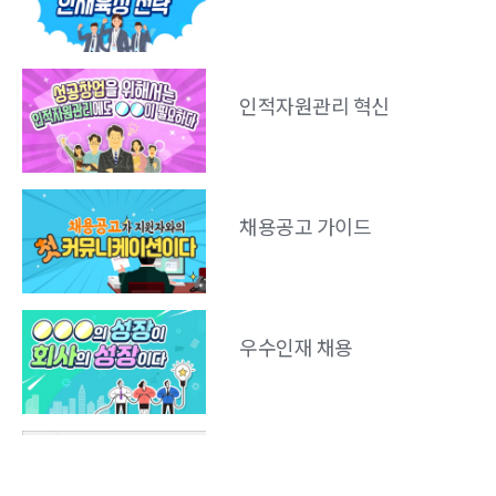
표준사업계획서(ST:
성장전략과 팀)
인적자원관리 혁신
기술창업 재무관리와
자금조달-2
채용공고 가이드
소셜벤처 팀 빌딩
우수인재 채용
사업계획-창업팀의
구성-2(팀구성방법)
창업 기업이 필수로
비즈니스 모델의 이해