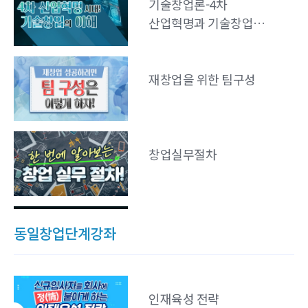
기술창업론-4차
산업혁명과 기술창업
이해
재창업을 위한 팀구성
창업실무절차
기술창업 재무관리와
동일창업단계강좌
자금조달-1
인재육성 전략
사업계획-정부지원