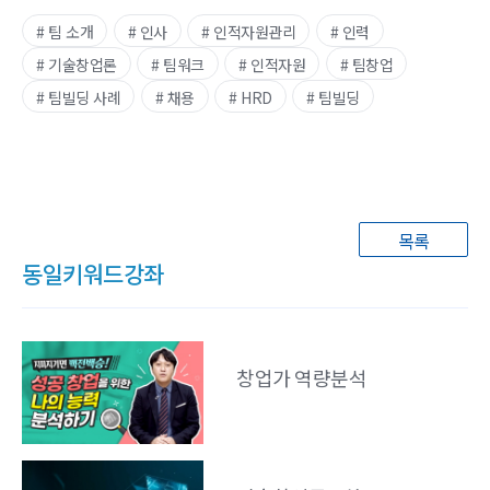
# 팀 소개
# 인사
# 인적자원관리
# 인력
# 기술창업론
# 팀워크
# 인적자원
# 팀창업
# 팀빌딩 사례
# 채용
# HRD
# 팀빌딩
목록
동일키워드강좌
창업가 역량분석