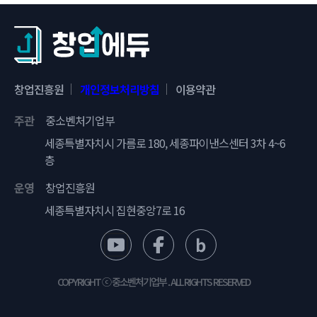
받아야 할 교육 리스트
소셜벤처 창업의
기술창업기업 성장과
지속가능성장
출구전략
창업진흥원
개인정보처리방침
이용약관
주관
중소벤처기업부
창업팀과 팀워크
기술창업 마케팅
세종특별자치시 가름로 180, 세종파이낸스센터 3차 4~6
층
운영
창업진흥원
세종특별자치시 집현중앙7로 16
재창업을 위한 팀구성
우수인재 채용
COPYRIGHT ⓒ 중소벤처기업부 . ALL RIGHTS RESERVED
소셜벤처 팀 빌딩
채용공고 가이드