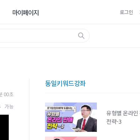
마이페이지
로그인
마이페이지
나의 강의실
나의 관심강좌
창업정보수정
동일키워드강좌
분 00초
부
가능
유형별 온라인
전략-3