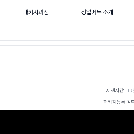
패키지과정
창업에듀 소개
패키지과정
창업에듀 소개
창업진흥원
창업에듀란?
주관기관
창업에듀 활용법
기관협업
창업에듀 매뉴얼
민간
공지사항
재생시간
10
패키지과정 개설신청
1:1 맞춤상담
FAQ
패키지등록 여