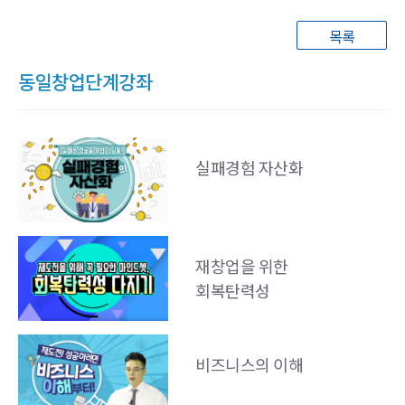
목록
동일창업단계강좌
실패경험 자산화
재창업을 위한
회복탄력성
비즈니스의 이해