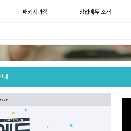
패키지과정
창업에듀 소개
패키지과정
창업에듀 소개
창업진흥원
창업에듀란?
주관기관
창업에듀 활용법
기관협업
창업에듀 매뉴얼
안내
민간
공지사항
패키지과정 개설신청
1:1 맞춤상담
FAQ