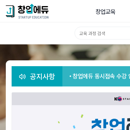
창업교육
창업교육
기업가정신
창업준비
창업실현
공지사항
창업에듀 동시접속 수강 
성장전략
핫클립