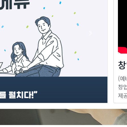
Next
창
(예
창업
제공