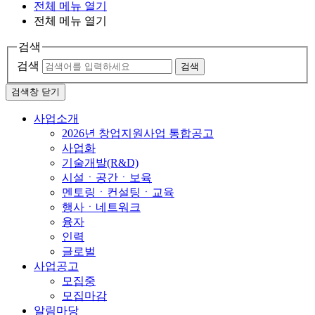
전체 메뉴 열기
전체 메뉴 열기
검색
검색
검색
검색창 닫기
사업소개
2026년 창업지원사업 통합공고
사업화
기술개발(R&D)
시설ㆍ공간ㆍ보육
멘토링ㆍ컨설팅ㆍ교육
행사ㆍ네트워크
융자
인력
글로벌
사업공고
모집중
모집마감
알림마당