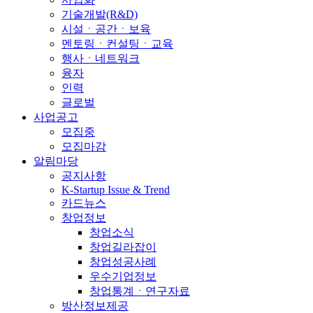
기술개발(R&D)
시설ㆍ공간ㆍ보육
멘토링ㆍ컨설팅ㆍ교육
행사ㆍ네트워크
융자
인력
글로벌
사업공고
모집중
모집마감
알림마당
공지사항
K-Startup Issue & Trend
카드뉴스
창업정보
창업소식
창업길라잡이
창업성공사례
우수기업정보
창업통계ㆍ연구자료
방산정보제공