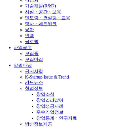
기술개발(R&D)
시설ㆍ공간ㆍ보육
멘토링ㆍ컨설팅ㆍ교육
행사ㆍ네트워크
융자
인력
글로벌
사업공고
모집중
모집마감
알림마당
공지사항
K-Startup Issue & Trend
카드뉴스
창업정보
창업소식
창업길라잡이
창업성공사례
우수기업정보
창업통계ㆍ연구자료
방산정보제공