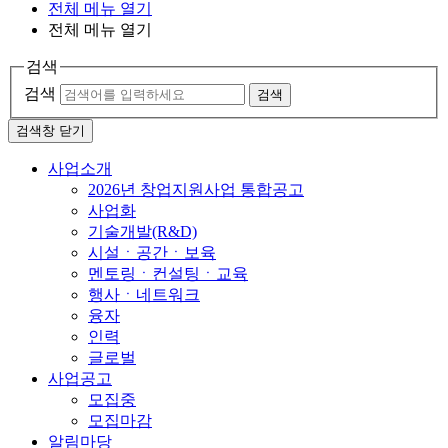
전체 메뉴 열기
전체 메뉴 열기
검색
검색
검색
검색창 닫기
사업소개
2026년 창업지원사업 통합공고
사업화
기술개발(R&D)
시설ㆍ공간ㆍ보육
멘토링ㆍ컨설팅ㆍ교육
행사ㆍ네트워크
융자
인력
글로벌
사업공고
모집중
모집마감
알림마당