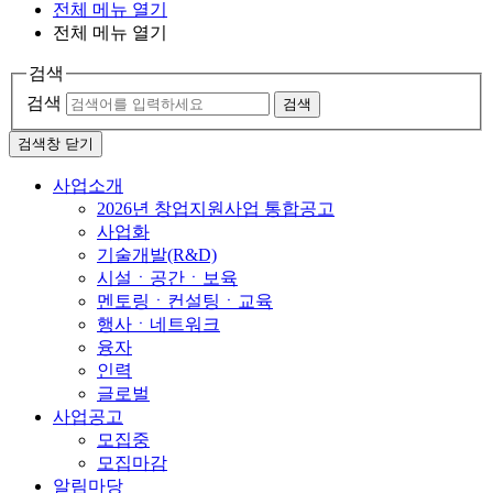
전체 메뉴 열기
전체 메뉴 열기
검색
검색
검색
검색창 닫기
사업소개
2026년 창업지원사업 통합공고
사업화
기술개발(R&D)
시설ㆍ공간ㆍ보육
멘토링ㆍ컨설팅ㆍ교육
행사ㆍ네트워크
융자
인력
글로벌
사업공고
모집중
모집마감
알림마당