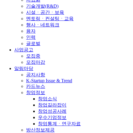
기술개발(R&D)
시설ㆍ공간ㆍ보육
멘토링ㆍ컨설팅ㆍ교육
행사ㆍ네트워크
융자
인력
글로벌
사업공고
모집중
모집마감
알림마당
공지사항
K-Startup Issue & Trend
카드뉴스
창업정보
창업소식
창업길라잡이
창업성공사례
우수기업정보
창업통계ㆍ연구자료
방산정보제공