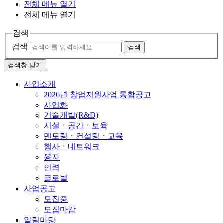
전체 메뉴 열기
전체 메뉴 열기
검색
검색
검색
검색창 닫기
사업소개
2026년 창업지원사업 통합공고
사업화
기술개발(R&D)
시설ㆍ공간ㆍ보육
멘토링ㆍ컨설팅ㆍ교육
행사ㆍ네트워크
융자
인력
글로벌
사업공고
모집중
모집마감
알림마당