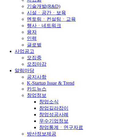
기술개발(R&D)
시설ㆍ공간ㆍ보육
멘토링ㆍ컨설팅ㆍ교육
행사ㆍ네트워크
융자
인력
글로벌
사업공고
모집중
모집마감
알림마당
공지사항
K-Startup Issue & Trend
카드뉴스
창업정보
창업소식
창업길라잡이
창업성공사례
우수기업정보
창업통계ㆍ연구자료
방산정보제공