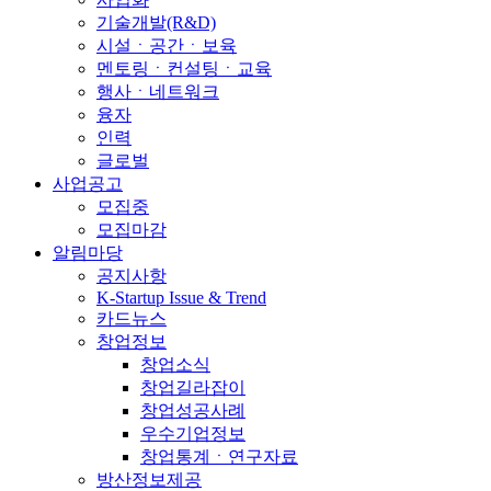
기술개발(R&D)
시설ㆍ공간ㆍ보육
멘토링ㆍ컨설팅ㆍ교육
행사ㆍ네트워크
융자
인력
글로벌
사업공고
모집중
모집마감
알림마당
공지사항
K-Startup Issue & Trend
카드뉴스
창업정보
창업소식
창업길라잡이
창업성공사례
우수기업정보
창업통계ㆍ연구자료
방산정보제공