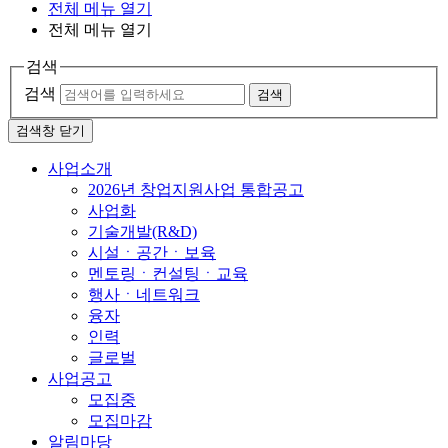
전체 메뉴 열기
전체 메뉴 열기
검색
검색
검색
검색창 닫기
사업소개
2026년 창업지원사업 통합공고
사업화
기술개발(R&D)
시설ㆍ공간ㆍ보육
멘토링ㆍ컨설팅ㆍ교육
행사ㆍ네트워크
융자
인력
글로벌
사업공고
모집중
모집마감
알림마당