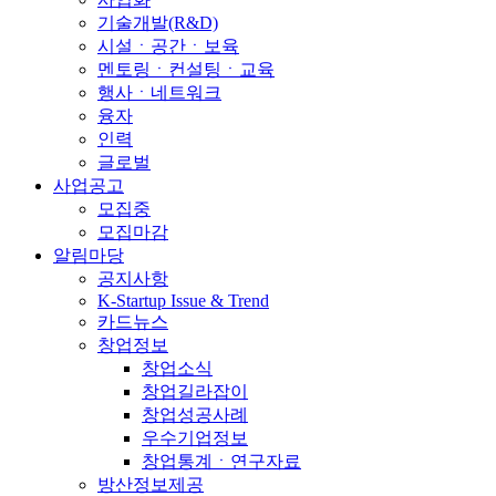
기술개발(R&D)
시설ㆍ공간ㆍ보육
멘토링ㆍ컨설팅ㆍ교육
행사ㆍ네트워크
융자
인력
글로벌
사업공고
모집중
모집마감
알림마당
공지사항
K-Startup Issue & Trend
카드뉴스
창업정보
창업소식
창업길라잡이
창업성공사례
우수기업정보
창업통계ㆍ연구자료
방산정보제공