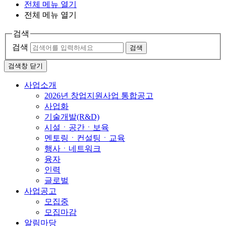
전체 메뉴 열기
전체 메뉴 열기
검색
검색
검색
검색창 닫기
사업소개
2026년 창업지원사업 통합공고
사업화
기술개발(R&D)
시설ㆍ공간ㆍ보육
멘토링ㆍ컨설팅ㆍ교육
행사ㆍ네트워크
융자
인력
글로벌
사업공고
모집중
모집마감
알림마당