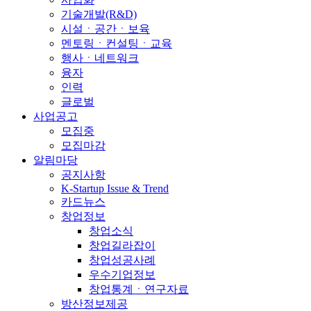
기술개발(R&D)
시설ㆍ공간ㆍ보육
멘토링ㆍ컨설팅ㆍ교육
행사ㆍ네트워크
융자
인력
글로벌
사업공고
모집중
모집마감
알림마당
공지사항
K-Startup Issue & Trend
카드뉴스
창업정보
창업소식
창업길라잡이
창업성공사례
우수기업정보
창업통계ㆍ연구자료
방산정보제공