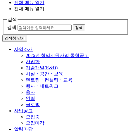
전체 메뉴 열기
전체 메뉴 열기
검색
검색
검색
검색창 닫기
사업소개
2026년 창업지원사업 통합공고
사업화
기술개발(R&D)
시설ㆍ공간ㆍ보육
멘토링ㆍ컨설팅ㆍ교육
행사ㆍ네트워크
융자
인력
글로벌
사업공고
모집중
모집마감
알림마당