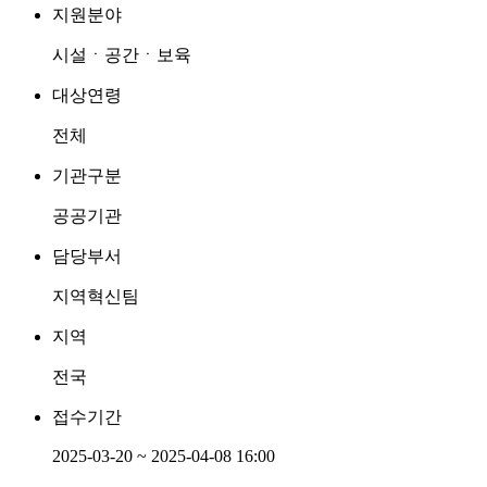
지원분야
시설ㆍ공간ㆍ보육
대상연령
전체
기관구분
공공기관
담당부서
지역혁신팀
지역
전국
접수기간
2025-03-20 ~ 2025-04-08 16:00