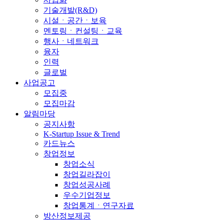
기술개발(R&D)
시설ㆍ공간ㆍ보육
멘토링ㆍ컨설팅ㆍ교육
행사ㆍ네트워크
융자
인력
글로벌
사업공고
모집중
모집마감
알림마당
공지사항
K-Startup Issue & Trend
카드뉴스
창업정보
창업소식
창업길라잡이
창업성공사례
우수기업정보
창업통계ㆍ연구자료
방산정보제공