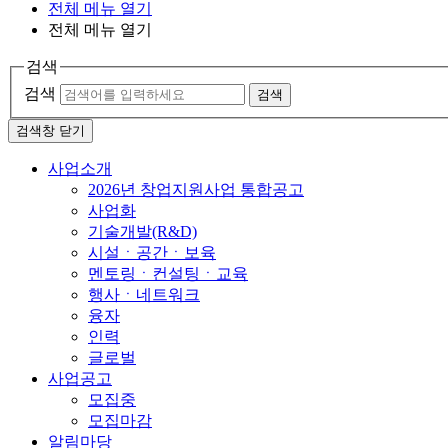
전체 메뉴 열기
전체 메뉴 열기
검색
검색
검색
검색창 닫기
사업소개
2026년 창업지원사업 통합공고
사업화
기술개발(R&D)
시설ㆍ공간ㆍ보육
멘토링ㆍ컨설팅ㆍ교육
행사ㆍ네트워크
융자
인력
글로벌
사업공고
모집중
모집마감
알림마당