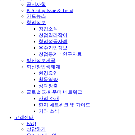
공지사항
K-Startup Issue & Trend
카드뉴스
창업정보
창업소식
창업길라잡이
창업성공사례
우수기업정보
창업통계ㆍ연구자료
방산정보제공
혁신창업생태계
환경요인
활동역량
성과창출
글로벌 K-파운더 네트워크
사업 소개
현지 네트워크 및 가이드
기타 소식
고객센터
FAQ
상담하기