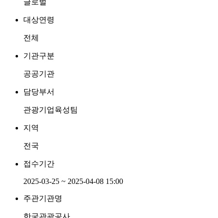
글로벌
대상연령
전체
기관구분
공공기관
담당부서
관광기업육성팀
지역
전국
접수기간
2025-03-25 ~ 2025-04-08 15:00
주관기관명
한국관광공사