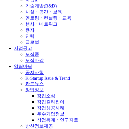
기술개발(R&D)
시설ㆍ공간ㆍ보육
멘토링ㆍ컨설팅ㆍ교육
행사ㆍ네트워크
융자
인력
글로벌
사업공고
모집중
모집마감
알림마당
공지사항
K-Startup Issue & Trend
카드뉴스
창업정보
창업소식
창업길라잡이
창업성공사례
우수기업정보
창업통계ㆍ연구자료
방산정보제공