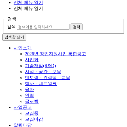
전체 메뉴 열기
전체 메뉴 열기
검색
검색
검색
검색창 닫기
사업소개
2026년 창업지원사업 통합공고
사업화
기술개발(R&D)
시설ㆍ공간ㆍ보육
멘토링ㆍ컨설팅ㆍ교육
행사ㆍ네트워크
융자
인력
글로벌
사업공고
모집중
모집마감
알림마당