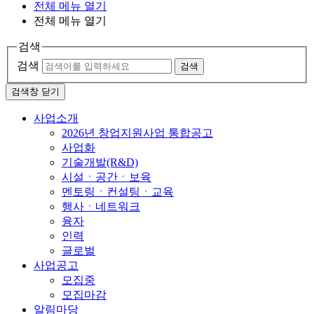
전체 메뉴 열기
전체 메뉴 열기
검색
검색
검색
검색창 닫기
사업소개
2026년 창업지원사업 통합공고
사업화
기술개발(R&D)
시설ㆍ공간ㆍ보육
멘토링ㆍ컨설팅ㆍ교육
행사ㆍ네트워크
융자
인력
글로벌
사업공고
모집중
모집마감
알림마당