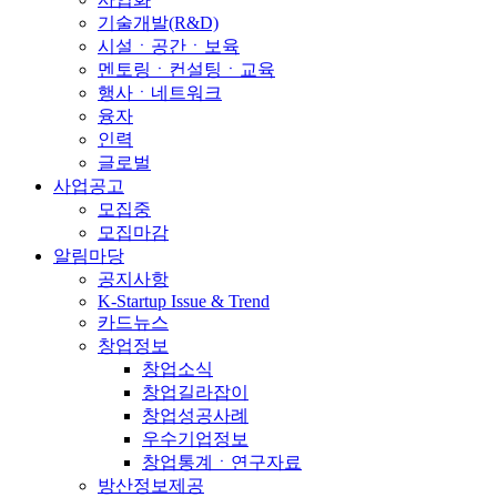
기술개발(R&D)
시설ㆍ공간ㆍ보육
멘토링ㆍ컨설팅ㆍ교육
행사ㆍ네트워크
융자
인력
글로벌
사업공고
모집중
모집마감
알림마당
공지사항
K-Startup Issue & Trend
카드뉴스
창업정보
창업소식
창업길라잡이
창업성공사례
우수기업정보
창업통계ㆍ연구자료
방산정보제공