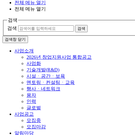
전체 메뉴 열기
전체 메뉴 열기
검색
검색
검색
검색창 닫기
사업소개
2026년 창업지원사업 통합공고
사업화
기술개발(R&D)
시설ㆍ공간ㆍ보육
멘토링ㆍ컨설팅ㆍ교육
행사ㆍ네트워크
융자
인력
글로벌
사업공고
모집중
모집마감
알림마당