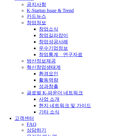
공지사항
K-Startup Issue & Trend
카드뉴스
창업정보
창업소식
창업길라잡이
창업성공사례
우수기업정보
창업통계ㆍ연구자료
방산정보제공
혁신창업생태계
환경요인
활동역량
성과창출
글로벌 K-파운더 네트워크
사업 소개
현지 네트워크 및 가이드
기타 소식
고객센터
FAQ
상담하기