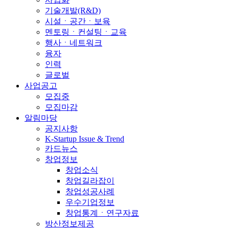
기술개발(R&D)
시설ㆍ공간ㆍ보육
멘토링ㆍ컨설팅ㆍ교육
행사ㆍ네트워크
융자
인력
글로벌
사업공고
모집중
모집마감
알림마당
공지사항
K-Startup Issue & Trend
카드뉴스
창업정보
창업소식
창업길라잡이
창업성공사례
우수기업정보
창업통계ㆍ연구자료
방산정보제공