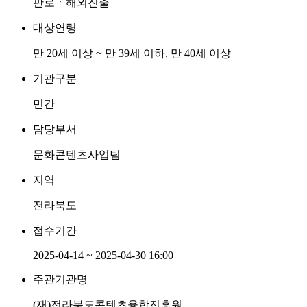
판로ㆍ해외진출
대상연령
만 20세 이상 ~ 만 39세 이하, 만 40세 이상
기관구분
민간
담당부서
문화콘텐츠사업팀
지역
전라북도
접수기간
2025-04-14 ~ 2025-04-30 16:00
주관기관명
(재)전라북도콘텐츠융합진흥원