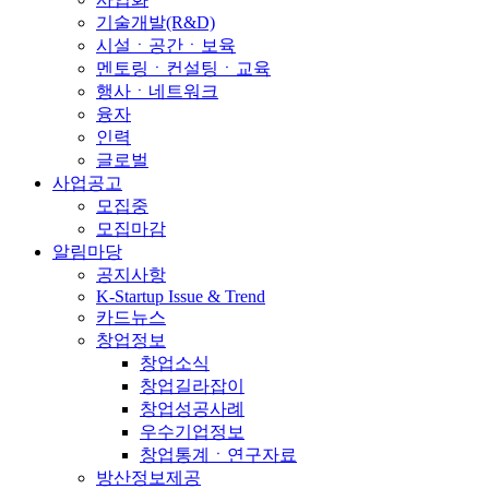
기술개발(R&D)
시설ㆍ공간ㆍ보육
멘토링ㆍ컨설팅ㆍ교육
행사ㆍ네트워크
융자
인력
글로벌
사업공고
모집중
모집마감
알림마당
공지사항
K-Startup Issue & Trend
카드뉴스
창업정보
창업소식
창업길라잡이
창업성공사례
우수기업정보
창업통계ㆍ연구자료
방산정보제공