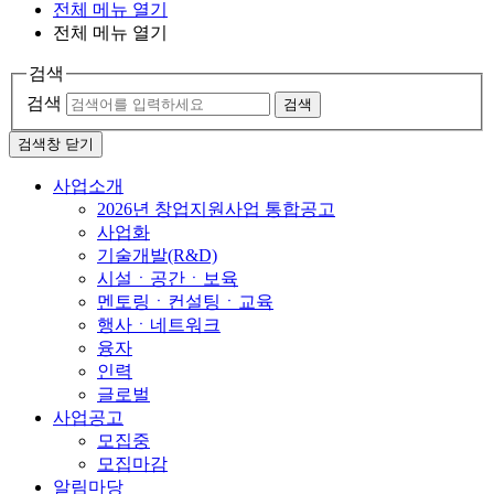
전체 메뉴 열기
전체 메뉴 열기
검색
검색
검색
검색창 닫기
사업소개
2026년 창업지원사업 통합공고
사업화
기술개발(R&D)
시설ㆍ공간ㆍ보육
멘토링ㆍ컨설팅ㆍ교육
행사ㆍ네트워크
융자
인력
글로벌
사업공고
모집중
모집마감
알림마당