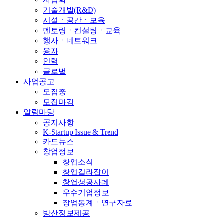
기술개발(R&D)
시설ㆍ공간ㆍ보육
멘토링ㆍ컨설팅ㆍ교육
행사ㆍ네트워크
융자
인력
글로벌
사업공고
모집중
모집마감
알림마당
공지사항
K-Startup Issue & Trend
카드뉴스
창업정보
창업소식
창업길라잡이
창업성공사례
우수기업정보
창업통계ㆍ연구자료
방산정보제공