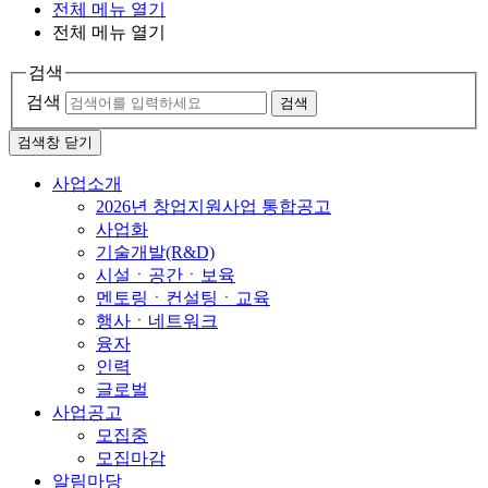
전체 메뉴 열기
전체 메뉴 열기
검색
검색
검색
검색창 닫기
사업소개
2026년 창업지원사업 통합공고
사업화
기술개발(R&D)
시설ㆍ공간ㆍ보육
멘토링ㆍ컨설팅ㆍ교육
행사ㆍ네트워크
융자
인력
글로벌
사업공고
모집중
모집마감
알림마당