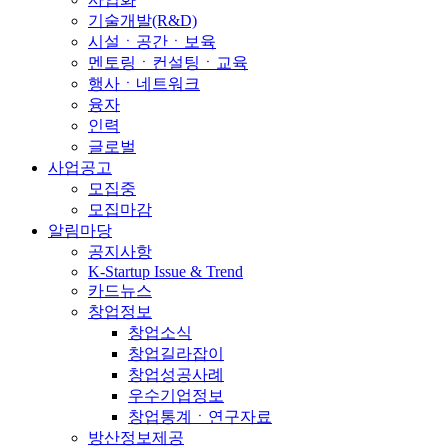
기술개발(R&D)
시설ㆍ공간ㆍ보육
멘토링ㆍ컨설팅ㆍ교육
행사ㆍ네트워크
융자
인력
글로벌
사업공고
모집중
모집마감
알림마당
공지사항
K-Startup Issue & Trend
카드뉴스
창업정보
창업소식
창업길라잡이
창업성공사례
우수기업정보
창업통계ㆍ연구자료
방산정보제공