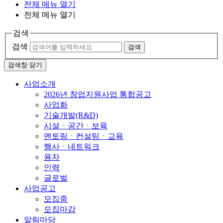
전체 메뉴 열기
전체 메뉴 열기
검색
검색
검색
검색창 닫기
사업소개
2026년 창업지원사업 통합공고
사업화
기술개발(R&D)
시설ㆍ공간ㆍ보육
멘토링ㆍ컨설팅ㆍ교육
행사ㆍ네트워크
융자
인력
글로벌
사업공고
모집중
모집마감
알림마당