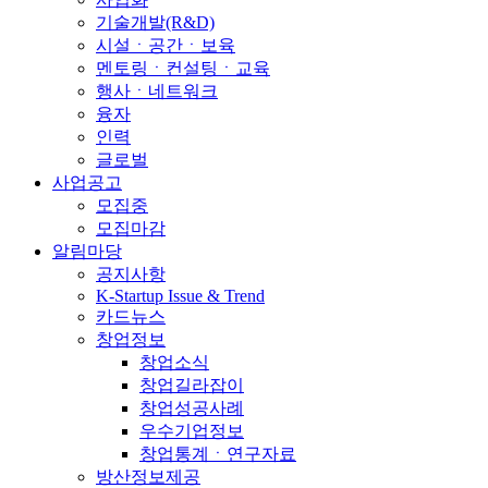
기술개발(R&D)
시설ㆍ공간ㆍ보육
멘토링ㆍ컨설팅ㆍ교육
행사ㆍ네트워크
융자
인력
글로벌
사업공고
모집중
모집마감
알림마당
공지사항
K-Startup Issue & Trend
카드뉴스
창업정보
창업소식
창업길라잡이
창업성공사례
우수기업정보
창업통계ㆍ연구자료
방산정보제공