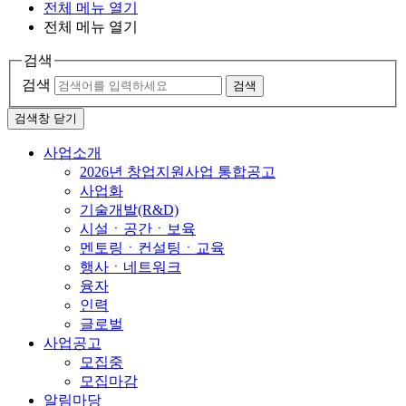
전체 메뉴 열기
전체 메뉴 열기
검색
검색
검색
검색창 닫기
사업소개
2026년 창업지원사업 통합공고
사업화
기술개발(R&D)
시설ㆍ공간ㆍ보육
멘토링ㆍ컨설팅ㆍ교육
행사ㆍ네트워크
융자
인력
글로벌
사업공고
모집중
모집마감
알림마당