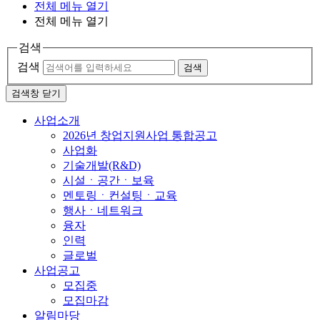
전체 메뉴 열기
전체 메뉴 열기
검색
검색
검색
검색창 닫기
사업소개
2026년 창업지원사업 통합공고
사업화
기술개발(R&D)
시설ㆍ공간ㆍ보육
멘토링ㆍ컨설팅ㆍ교육
행사ㆍ네트워크
융자
인력
글로벌
사업공고
모집중
모집마감
알림마당