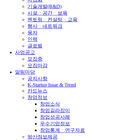
기술개발(R&D)
시설ㆍ공간ㆍ보육
멘토링ㆍ컨설팅ㆍ교육
행사ㆍ네트워크
융자
인력
글로벌
사업공고
모집중
모집마감
알림마당
공지사항
K-Startup Issue & Trend
카드뉴스
창업정보
창업소식
창업길라잡이
창업성공사례
우수기업정보
창업통계ㆍ연구자료
방산정보제공