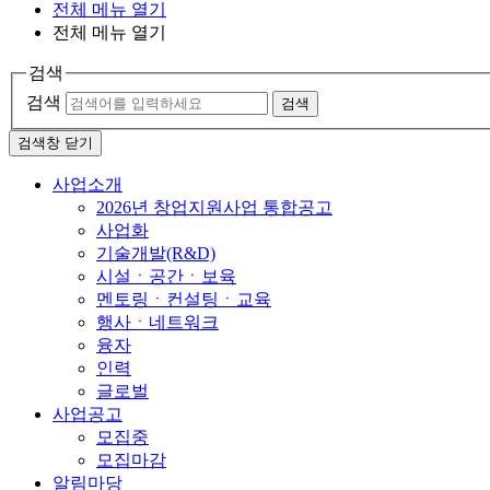
전체 메뉴 열기
전체 메뉴 열기
검색
검색
검색
검색창 닫기
사업소개
2026년 창업지원사업 통합공고
사업화
기술개발(R&D)
시설ㆍ공간ㆍ보육
멘토링ㆍ컨설팅ㆍ교육
행사ㆍ네트워크
융자
인력
글로벌
사업공고
모집중
모집마감
알림마당