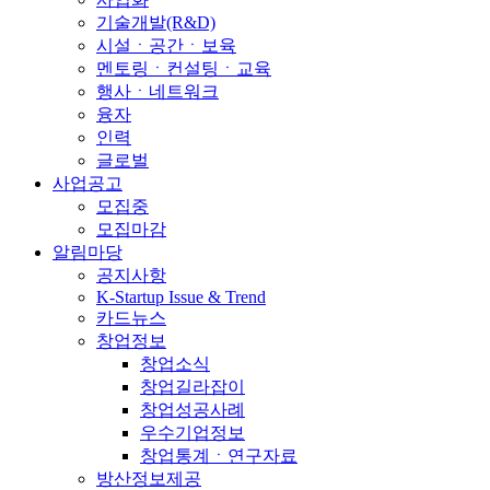
기술개발(R&D)
시설ㆍ공간ㆍ보육
멘토링ㆍ컨설팅ㆍ교육
행사ㆍ네트워크
융자
인력
글로벌
사업공고
모집중
모집마감
알림마당
공지사항
K-Startup Issue & Trend
카드뉴스
창업정보
창업소식
창업길라잡이
창업성공사례
우수기업정보
창업통계ㆍ연구자료
방산정보제공