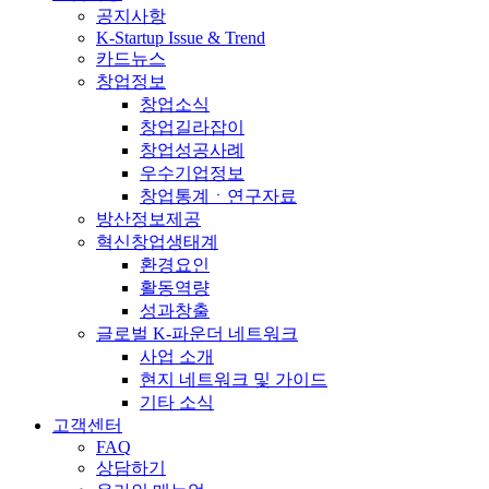
공지사항
K-Startup Issue & Trend
카드뉴스
창업정보
창업소식
창업길라잡이
창업성공사례
우수기업정보
창업통계ㆍ연구자료
방산정보제공
혁신창업생태계
환경요인
활동역량
성과창출
글로벌 K-파운더 네트워크
사업 소개
현지 네트워크 및 가이드
기타 소식
고객센터
FAQ
상담하기