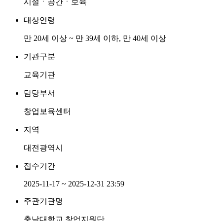
시설ㆍ공간ㆍ보육
대상연령
만 20세 이상 ~ 만 39세 이하, 만 40세 이상
기관구분
교육기관
담당부서
창업보육센터
지역
대전광역시
접수기간
2025-11-17 ~ 2025-12-31 23:59
주관기관명
충남대학교 창업지원단