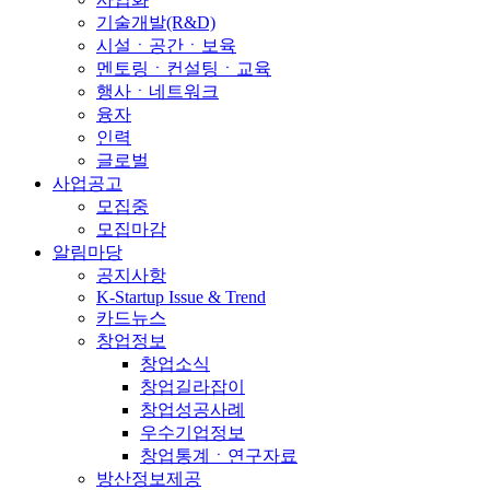
기술개발(R&D)
시설ㆍ공간ㆍ보육
멘토링ㆍ컨설팅ㆍ교육
행사ㆍ네트워크
융자
인력
글로벌
사업공고
모집중
모집마감
알림마당
공지사항
K-Startup Issue & Trend
카드뉴스
창업정보
창업소식
창업길라잡이
창업성공사례
우수기업정보
창업통계ㆍ연구자료
방산정보제공