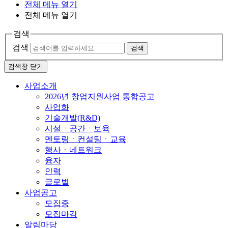
전체 메뉴 열기
전체 메뉴 열기
검색
검색
검색
검색창 닫기
사업소개
2026년 창업지원사업 통합공고
사업화
기술개발(R&D)
시설ㆍ공간ㆍ보육
멘토링ㆍ컨설팅ㆍ교육
행사ㆍ네트워크
융자
인력
글로벌
사업공고
모집중
모집마감
알림마당