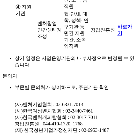
직원
④ 지원
기관
협·단체, 대
학, 정책· 연
벤처창업
구기관 등
바로가
민간생태계
창업진흥원
민간 지원
기
조성
기관, 소속
임직원
상기 일정은 사업운영기관의 내부사정으로 변경될 수 있
습니다.
문의처
부문별 문의처가 상이하므로, 주관기관 확인
(사)벤처기업협회 : 02-6331-7013
(사)한국여성벤처협회 : 02-3440-7461
(사)한국벤처캐피탈협회 : 02-3017-7011
창업진흥원 : 044-410-1720, 1768
(재) 한국청년기업가정신재단 : 02-6953-1487