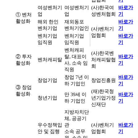
여성벤처기
여성벤처기
(사)한국여
바로가
업
업
성벤처협회
기
① 벤처
활성화
해외 한인
재외동포
바로가
벤처기업
벤처기업인
기
(사)벤처기
업협회
벤처기업
벤처기업
바로가
임직원
임직원
기
벤처캐피
(사)한국벤
② 투자
탈, 대표이
바로가
벤처캐피탈
처캐피탈협
활성화
사, 소속 임
기
회
직원
창업 7년 이
바로가
창업기업
창업진흥원
하 기업인
기
③ 창업
(재)한국청
활성화
만 39세 이
바로가
청년기업
년기업가정
하 기업인
기
신재단
지방자치단
체, 공공기
우수정책입
관
(사)벤처기
바로가
안 및 집행
소속 공무
업협회
기
원, 소속 임