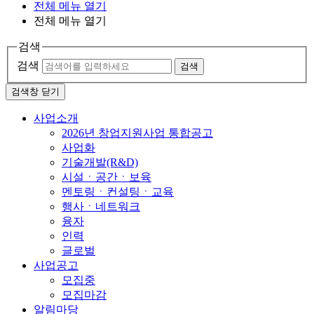
전체 메뉴 열기
전체 메뉴 열기
검색
검색
검색
검색창 닫기
사업소개
2026년 창업지원사업 통합공고
사업화
기술개발(R&D)
시설ㆍ공간ㆍ보육
멘토링ㆍ컨설팅ㆍ교육
행사ㆍ네트워크
융자
인력
글로벌
사업공고
모집중
모집마감
알림마당