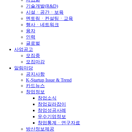
기술개발(R&D)
시설ㆍ공간ㆍ보육
멘토링ㆍ컨설팅ㆍ교육
행사ㆍ네트워크
융자
인력
글로벌
사업공고
모집중
모집마감
알림마당
공지사항
K-Startup Issue & Trend
카드뉴스
창업정보
창업소식
창업길라잡이
창업성공사례
우수기업정보
창업통계ㆍ연구자료
방산정보제공