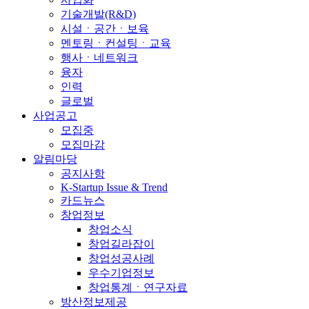
기술개발(R&D)
시설ㆍ공간ㆍ보육
멘토링ㆍ컨설팅ㆍ교육
행사ㆍ네트워크
융자
인력
글로벌
사업공고
모집중
모집마감
알림마당
공지사항
K-Startup Issue & Trend
카드뉴스
창업정보
창업소식
창업길라잡이
창업성공사례
우수기업정보
창업통계ㆍ연구자료
방산정보제공