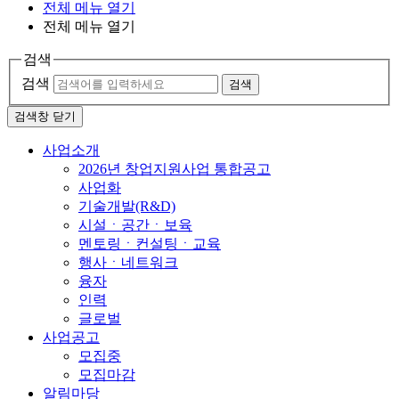
전체 메뉴 열기
전체 메뉴 열기
검색
검색
검색
검색창 닫기
사업소개
2026년 창업지원사업 통합공고
사업화
기술개발(R&D)
시설ㆍ공간ㆍ보육
멘토링ㆍ컨설팅ㆍ교육
행사ㆍ네트워크
융자
인력
글로벌
사업공고
모집중
모집마감
알림마당