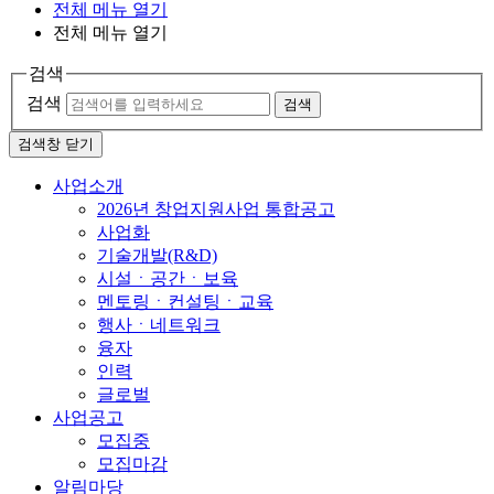
전체 메뉴 열기
전체 메뉴 열기
검색
검색
검색
검색창 닫기
사업소개
2026년 창업지원사업 통합공고
사업화
기술개발(R&D)
시설ㆍ공간ㆍ보육
멘토링ㆍ컨설팅ㆍ교육
행사ㆍ네트워크
융자
인력
글로벌
사업공고
모집중
모집마감
알림마당