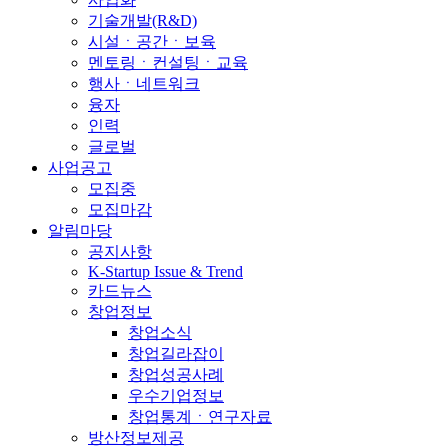
기술개발(R&D)
시설ㆍ공간ㆍ보육
멘토링ㆍ컨설팅ㆍ교육
행사ㆍ네트워크
융자
인력
글로벌
사업공고
모집중
모집마감
알림마당
공지사항
K-Startup Issue & Trend
카드뉴스
창업정보
창업소식
창업길라잡이
창업성공사례
우수기업정보
창업통계ㆍ연구자료
방산정보제공