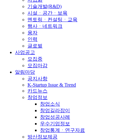
기술개발(R&D)
시설ㆍ공간ㆍ보육
멘토링ㆍ컨설팅ㆍ교육
행사ㆍ네트워크
융자
인력
글로벌
사업공고
모집중
모집마감
알림마당
공지사항
K-Startup Issue & Trend
카드뉴스
창업정보
창업소식
창업길라잡이
창업성공사례
우수기업정보
창업통계ㆍ연구자료
방산정보제공