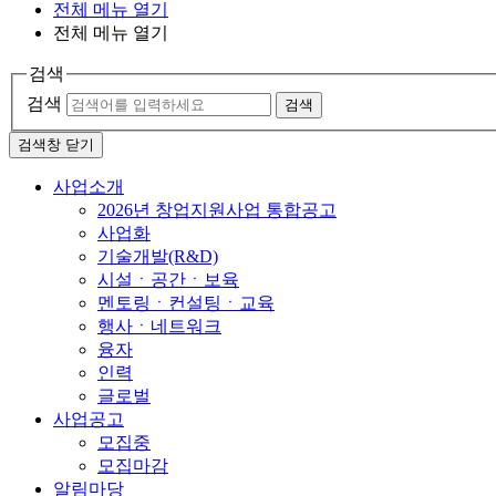
전체 메뉴 열기
전체 메뉴 열기
검색
검색
검색
검색창 닫기
사업소개
2026년 창업지원사업 통합공고
사업화
기술개발(R&D)
시설ㆍ공간ㆍ보육
멘토링ㆍ컨설팅ㆍ교육
행사ㆍ네트워크
융자
인력
글로벌
사업공고
모집중
모집마감
알림마당