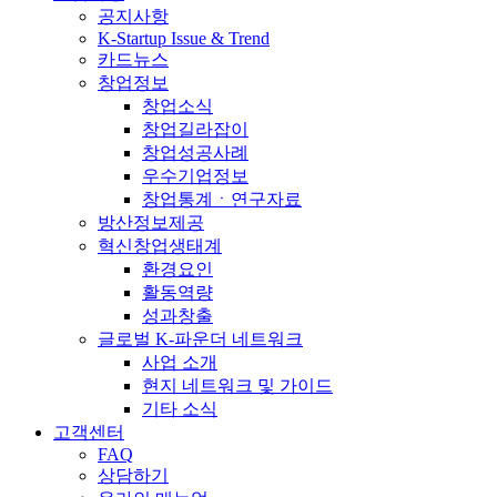
공지사항
K-Startup Issue & Trend
카드뉴스
창업정보
창업소식
창업길라잡이
창업성공사례
우수기업정보
창업통계ㆍ연구자료
방산정보제공
혁신창업생태계
환경요인
활동역량
성과창출
글로벌 K-파운더 네트워크
사업 소개
현지 네트워크 및 가이드
기타 소식
고객센터
FAQ
상담하기