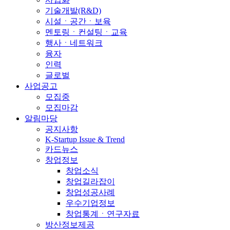
기술개발(R&D)
시설ㆍ공간ㆍ보육
멘토링ㆍ컨설팅ㆍ교육
행사ㆍ네트워크
융자
인력
글로벌
사업공고
모집중
모집마감
알림마당
공지사항
K-Startup Issue & Trend
카드뉴스
창업정보
창업소식
창업길라잡이
창업성공사례
우수기업정보
창업통계ㆍ연구자료
방산정보제공