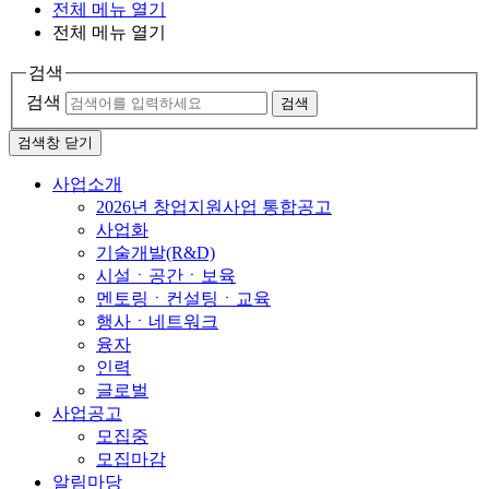
전체 메뉴 열기
전체 메뉴 열기
검색
검색
검색
검색창 닫기
사업소개
2026년 창업지원사업 통합공고
사업화
기술개발(R&D)
시설ㆍ공간ㆍ보육
멘토링ㆍ컨설팅ㆍ교육
행사ㆍ네트워크
융자
인력
글로벌
사업공고
모집중
모집마감
알림마당