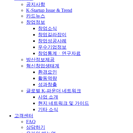
공지사항
K-Startup Issue & Trend
카드뉴스
창업정보
창업소식
창업길라잡이
창업성공사례
우수기업정보
창업통계ㆍ연구자료
방산정보제공
혁신창업생태계
환경요인
활동역량
성과창출
글로벌 K-파운더 네트워크
사업 소개
현지 네트워크 및 가이드
기타 소식
고객센터
FAQ
상담하기