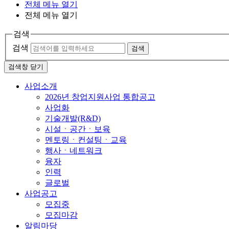
전체 메뉴 열기
전체 메뉴 열기
검색
검색
검색
검색창 닫기
사업소개
2026년 창업지원사업 통합공고
사업화
기술개발(R&D)
시설ㆍ공간ㆍ보육
멘토링ㆍ컨설팅ㆍ교육
행사ㆍ네트워크
융자
인력
글로벌
사업공고
모집중
모집마감
알림마당