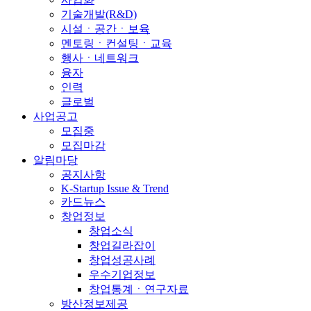
기술개발(R&D)
시설ㆍ공간ㆍ보육
멘토링ㆍ컨설팅ㆍ교육
행사ㆍ네트워크
융자
인력
글로벌
사업공고
모집중
모집마감
알림마당
공지사항
K-Startup Issue & Trend
카드뉴스
창업정보
창업소식
창업길라잡이
창업성공사례
우수기업정보
창업통계ㆍ연구자료
방산정보제공