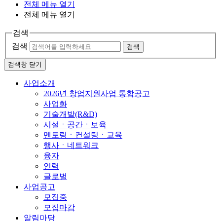
전체 메뉴 열기
전체 메뉴 열기
검색
검색
검색
검색창 닫기
사업소개
2026년 창업지원사업 통합공고
사업화
기술개발(R&D)
시설ㆍ공간ㆍ보육
멘토링ㆍ컨설팅ㆍ교육
행사ㆍ네트워크
융자
인력
글로벌
사업공고
모집중
모집마감
알림마당