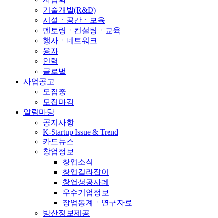
기술개발(R&D)
시설ㆍ공간ㆍ보육
멘토링ㆍ컨설팅ㆍ교육
행사ㆍ네트워크
융자
인력
글로벌
사업공고
모집중
모집마감
알림마당
공지사항
K-Startup Issue & Trend
카드뉴스
창업정보
창업소식
창업길라잡이
창업성공사례
우수기업정보
창업통계ㆍ연구자료
방산정보제공