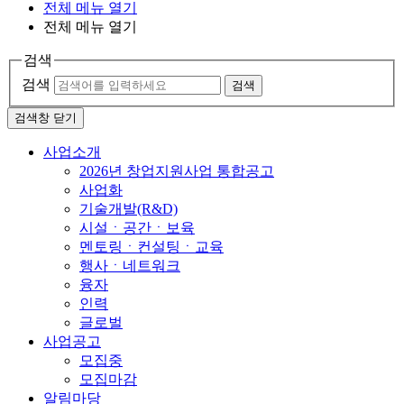
전체 메뉴 열기
전체 메뉴 열기
검색
검색
검색
검색창 닫기
사업소개
2026년 창업지원사업 통합공고
사업화
기술개발(R&D)
시설ㆍ공간ㆍ보육
멘토링ㆍ컨설팅ㆍ교육
행사ㆍ네트워크
융자
인력
글로벌
사업공고
모집중
모집마감
알림마당