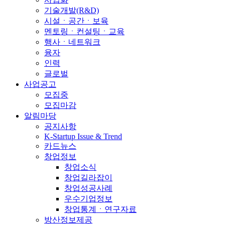
기술개발(R&D)
시설ㆍ공간ㆍ보육
멘토링ㆍ컨설팅ㆍ교육
행사ㆍ네트워크
융자
인력
글로벌
사업공고
모집중
모집마감
알림마당
공지사항
K-Startup Issue & Trend
카드뉴스
창업정보
창업소식
창업길라잡이
창업성공사례
우수기업정보
창업통계ㆍ연구자료
방산정보제공