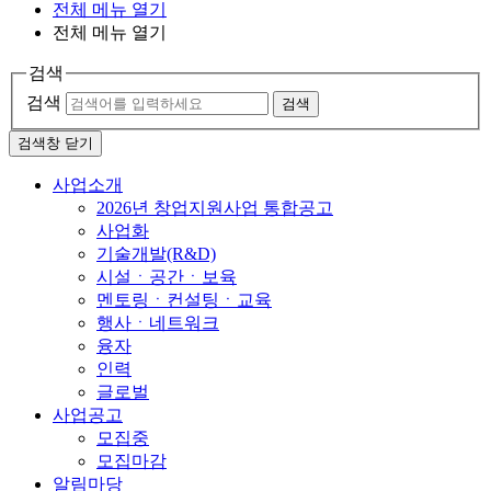
전체 메뉴 열기
전체 메뉴 열기
검색
검색
검색
검색창 닫기
사업소개
2026년 창업지원사업 통합공고
사업화
기술개발(R&D)
시설ㆍ공간ㆍ보육
멘토링ㆍ컨설팅ㆍ교육
행사ㆍ네트워크
융자
인력
글로벌
사업공고
모집중
모집마감
알림마당