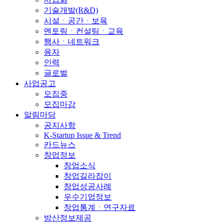
기술개발(R&D)
시설ㆍ공간ㆍ보육
멘토링ㆍ컨설팅ㆍ교육
행사ㆍ네트워크
융자
인력
글로벌
사업공고
모집중
모집마감
알림마당
공지사항
K-Startup Issue & Trend
카드뉴스
창업정보
창업소식
창업길라잡이
창업성공사례
우수기업정보
창업통계ㆍ연구자료
방산정보제공