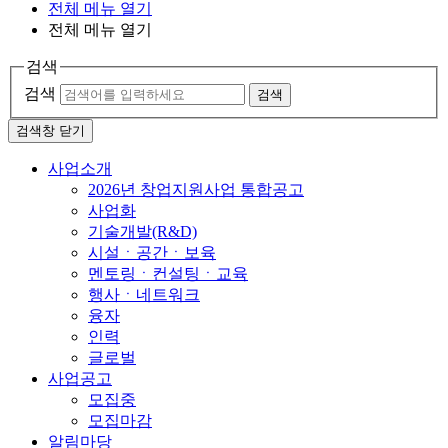
전체 메뉴 열기
전체 메뉴 열기
검색
검색
검색
검색창 닫기
사업소개
2026년 창업지원사업 통합공고
사업화
기술개발(R&D)
시설ㆍ공간ㆍ보육
멘토링ㆍ컨설팅ㆍ교육
행사ㆍ네트워크
융자
인력
글로벌
사업공고
모집중
모집마감
알림마당