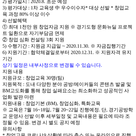
2) 평가일시 : 2020.8. 초순 예정
3) 평가대상 : 1차 교육생 中 우수이수자* 대상 선발 * 창업교
육 과정 80% 이상 이수
4) 선발혜택
① 최대 1천만 원 창업자금 지원 ※ 경기도형 문화뉴딜 프로젝
트 일환으로 자기부담금 면제
② 창업 심화 컨설팅 3회 지원
5) 수행기간 : 지원금 지급일 ~ 2020.11.30. ※ 자금집행기간
6) 지원기간 : 협약체결일로부터 2020.12.31. ※ 지원자격 유지
기간
상기 일정은 내부사정으로 변경될 수 있습니다.
지원 내용
지원규모 : 창업교육 30명(팀)
지원목적 : 도내 다양한 분야 공방/메이커들의 콘텐츠 발굴 및
BM고도화를 통해 창업 실패요소는 최소화하고 성공적인 사
업화 발판 마련
지원내용 : 창업기본 (BM), 창업심화, 특화교육
※ 교육은 7월 16~18일, 7월 20~22일 진행예정. 단, 경기공방학
교 운영사 선발 이후 세부일정 및 교육내용은 필요에 따라 조
정될 수 있음. 변경 시 별도 공지 예정
유의사항
* 창업교육 코로나19 상황에 따라 축소 또는 온라인으로 진행