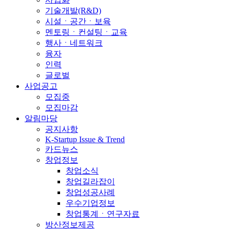
기술개발(R&D)
시설ㆍ공간ㆍ보육
멘토링ㆍ컨설팅ㆍ교육
행사ㆍ네트워크
융자
인력
글로벌
사업공고
모집중
모집마감
알림마당
공지사항
K-Startup Issue & Trend
카드뉴스
창업정보
창업소식
창업길라잡이
창업성공사례
우수기업정보
창업통계ㆍ연구자료
방산정보제공