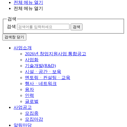
전체 메뉴 열기
전체 메뉴 열기
검색
검색
검색
검색창 닫기
사업소개
2026년 창업지원사업 통합공고
사업화
기술개발(R&D)
시설ㆍ공간ㆍ보육
멘토링ㆍ컨설팅ㆍ교육
행사ㆍ네트워크
융자
인력
글로벌
사업공고
모집중
모집마감
알림마당