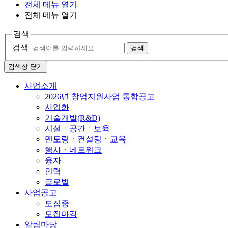
전체 메뉴 열기
전체 메뉴 열기
검색
검색
검색
검색창 닫기
사업소개
2026년 창업지원사업 통합공고
사업화
기술개발(R&D)
시설ㆍ공간ㆍ보육
멘토링ㆍ컨설팅ㆍ교육
행사ㆍ네트워크
융자
인력
글로벌
사업공고
모집중
모집마감
알림마당