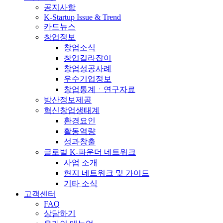
공지사항
K-Startup Issue & Trend
카드뉴스
창업정보
창업소식
창업길라잡이
창업성공사례
우수기업정보
창업통계ㆍ연구자료
방산정보제공
혁신창업생태계
환경요인
활동역량
성과창출
글로벌 K-파운더 네트워크
사업 소개
현지 네트워크 및 가이드
기타 소식
고객센터
FAQ
상담하기