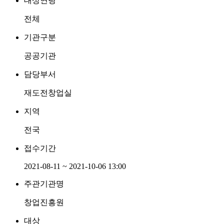
대상연령
전체
기관구분
공공기관
담당부서
재도전창업실
지역
전국
접수기간
2021-08-11 ~ 2021-10-06 13:00
주관기관명
창업진흥원
대상