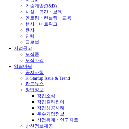
기술개발(R&D)
시설ㆍ공간ㆍ보육
멘토링ㆍ컨설팅ㆍ교육
행사ㆍ네트워크
융자
인력
글로벌
사업공고
모집중
모집마감
알림마당
공지사항
K-Startup Issue & Trend
카드뉴스
창업정보
창업소식
창업길라잡이
창업성공사례
우수기업정보
창업통계ㆍ연구자료
방산정보제공