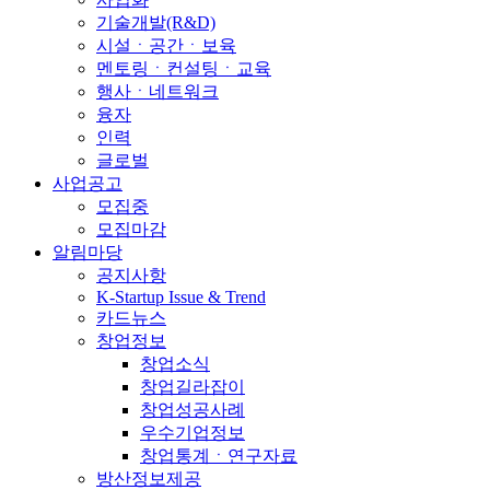
기술개발(R&D)
시설ㆍ공간ㆍ보육
멘토링ㆍ컨설팅ㆍ교육
행사ㆍ네트워크
융자
인력
글로벌
사업공고
모집중
모집마감
알림마당
공지사항
K-Startup Issue & Trend
카드뉴스
창업정보
창업소식
창업길라잡이
창업성공사례
우수기업정보
창업통계ㆍ연구자료
방산정보제공