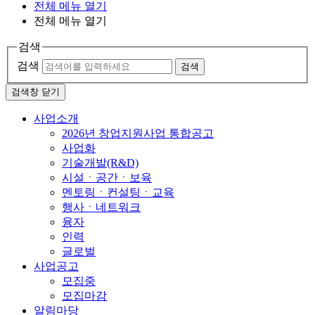
전체 메뉴 열기
전체 메뉴 열기
검색
검색
검색
검색창 닫기
사업소개
2026년 창업지원사업 통합공고
사업화
기술개발(R&D)
시설ㆍ공간ㆍ보육
멘토링ㆍ컨설팅ㆍ교육
행사ㆍ네트워크
융자
인력
글로벌
사업공고
모집중
모집마감
알림마당