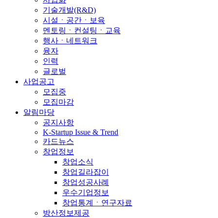
기술개발(R&D)
시설ㆍ공간ㆍ보육
멘토링ㆍ컨설팅ㆍ교육
행사ㆍ네트워크
융자
인력
글로벌
사업공고
모집중
모집마감
알림마당
공지사항
K-Startup Issue & Trend
카드뉴스
창업정보
창업소식
창업길라잡이
창업성공사례
우수기업정보
창업통계ㆍ연구자료
방산정보제공