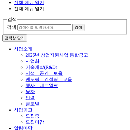
전체 메뉴 열기
전체 메뉴 열기
검색
검색
검색
검색창 닫기
사업소개
2026년 창업지원사업 통합공고
사업화
기술개발(R&D)
시설ㆍ공간ㆍ보육
멘토링ㆍ컨설팅ㆍ교육
행사ㆍ네트워크
융자
인력
글로벌
사업공고
모집중
모집마감
알림마당