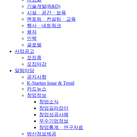
기술개발(R&D)
시설ㆍ공간ㆍ보육
멘토링ㆍ컨설팅ㆍ교육
행사ㆍ네트워크
융자
인력
글로벌
사업공고
모집중
모집마감
알림마당
공지사항
K-Startup Issue & Trend
카드뉴스
창업정보
창업소식
창업길라잡이
창업성공사례
우수기업정보
창업통계ㆍ연구자료
방산정보제공