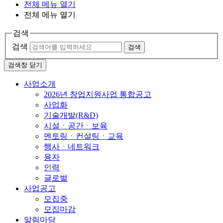
전체 메뉴 열기
전체 메뉴 열기
검색
검색
검색
검색창 닫기
사업소개
2026년 창업지원사업 통합공고
사업화
기술개발(R&D)
시설ㆍ공간ㆍ보육
멘토링ㆍ컨설팅ㆍ교육
행사ㆍ네트워크
융자
인력
글로벌
사업공고
모집중
모집마감
알림마당