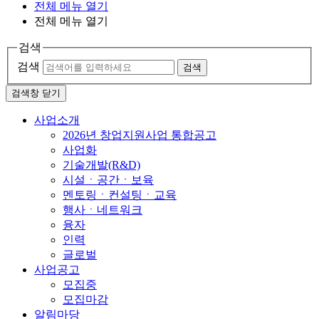
전체 메뉴 열기
전체 메뉴 열기
검색
검색
검색
검색창 닫기
사업소개
2026년 창업지원사업 통합공고
사업화
기술개발(R&D)
시설ㆍ공간ㆍ보육
멘토링ㆍ컨설팅ㆍ교육
행사ㆍ네트워크
융자
인력
글로벌
사업공고
모집중
모집마감
알림마당