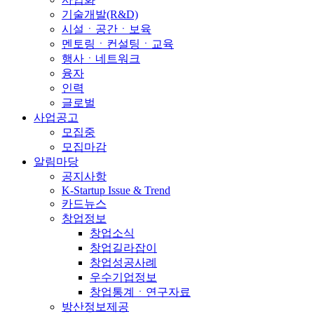
기술개발(R&D)
시설ㆍ공간ㆍ보육
멘토링ㆍ컨설팅ㆍ교육
행사ㆍ네트워크
융자
인력
글로벌
사업공고
모집중
모집마감
알림마당
공지사항
K-Startup Issue & Trend
카드뉴스
창업정보
창업소식
창업길라잡이
창업성공사례
우수기업정보
창업통계ㆍ연구자료
방산정보제공