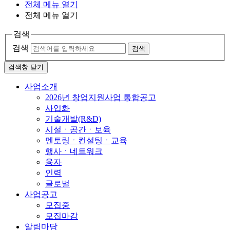
전체 메뉴 열기
전체 메뉴 열기
검색
검색
검색
검색창 닫기
사업소개
2026년 창업지원사업 통합공고
사업화
기술개발(R&D)
시설ㆍ공간ㆍ보육
멘토링ㆍ컨설팅ㆍ교육
행사ㆍ네트워크
융자
인력
글로벌
사업공고
모집중
모집마감
알림마당