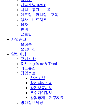
기술개발(R&D)
시설ㆍ공간ㆍ보육
멘토링ㆍ컨설팅ㆍ교육
행사ㆍ네트워크
융자
인력
글로벌
사업공고
모집중
모집마감
알림마당
공지사항
K-Startup Issue & Trend
카드뉴스
창업정보
창업소식
창업길라잡이
창업성공사례
우수기업정보
창업통계ㆍ연구자료
방산정보제공