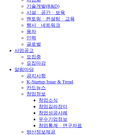
기술개발(R&D)
시설ㆍ공간ㆍ보육
멘토링ㆍ컨설팅ㆍ교육
행사ㆍ네트워크
융자
인력
글로벌
사업공고
모집중
모집마감
알림마당
공지사항
K-Startup Issue & Trend
카드뉴스
창업정보
창업소식
창업길라잡이
창업성공사례
우수기업정보
창업통계ㆍ연구자료
방산정보제공