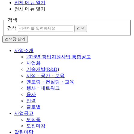
전체 메뉴 열기
전체 메뉴 열기
검색
검색
검색
검색창 닫기
사업소개
2026년 창업지원사업 통합공고
사업화
기술개발(R&D)
시설ㆍ공간ㆍ보육
멘토링ㆍ컨설팅ㆍ교육
행사ㆍ네트워크
융자
인력
글로벌
사업공고
모집중
모집마감
알림마당