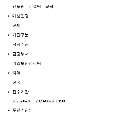
멘토링ㆍ컨설팅ㆍ교육
대상연령
전체
기관구분
공공기관
담당부서
기업보안점검팀
지역
전국
접수기간
2023-06-28 ~ 2023-08-31 18:00
주관기관명