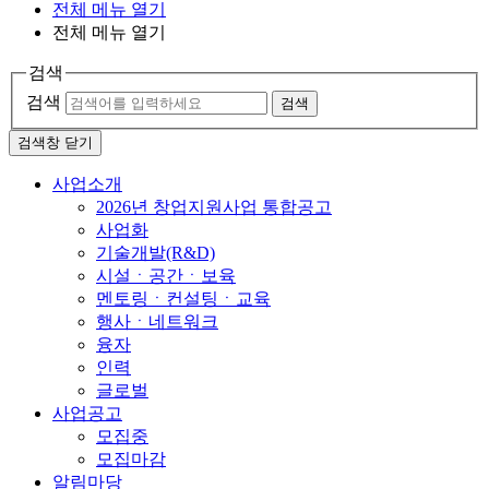
전체 메뉴 열기
전체 메뉴 열기
검색
검색
검색
검색창 닫기
사업소개
2026년 창업지원사업 통합공고
사업화
기술개발(R&D)
시설ㆍ공간ㆍ보육
멘토링ㆍ컨설팅ㆍ교육
행사ㆍ네트워크
융자
인력
글로벌
사업공고
모집중
모집마감
알림마당