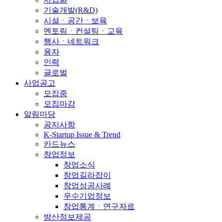
기술개발(R&D)
시설ㆍ공간ㆍ보육
멘토링ㆍ컨설팅ㆍ교육
행사ㆍ네트워크
융자
인력
글로벌
사업공고
모집중
모집마감
알림마당
공지사항
K-Startup Issue & Trend
카드뉴스
창업정보
창업소식
창업길라잡이
창업성공사례
우수기업정보
창업통계ㆍ연구자료
방산정보제공