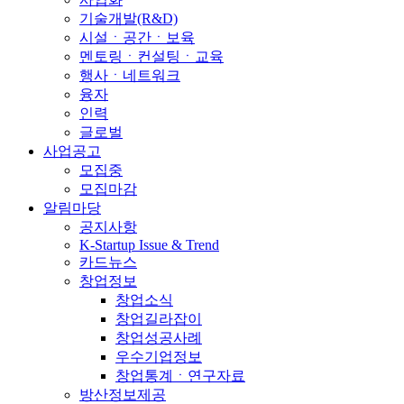
기술개발(R&D)
시설ㆍ공간ㆍ보육
멘토링ㆍ컨설팅ㆍ교육
행사ㆍ네트워크
융자
인력
글로벌
사업공고
모집중
모집마감
알림마당
공지사항
K-Startup Issue & Trend
카드뉴스
창업정보
창업소식
창업길라잡이
창업성공사례
우수기업정보
창업통계ㆍ연구자료
방산정보제공