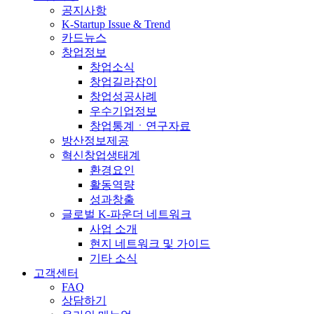
공지사항
K-Startup Issue & Trend
카드뉴스
창업정보
창업소식
창업길라잡이
창업성공사례
우수기업정보
창업통계ㆍ연구자료
방산정보제공
혁신창업생태계
환경요인
활동역량
성과창출
글로벌 K-파운더 네트워크
사업 소개
현지 네트워크 및 가이드
기타 소식
고객센터
FAQ
상담하기