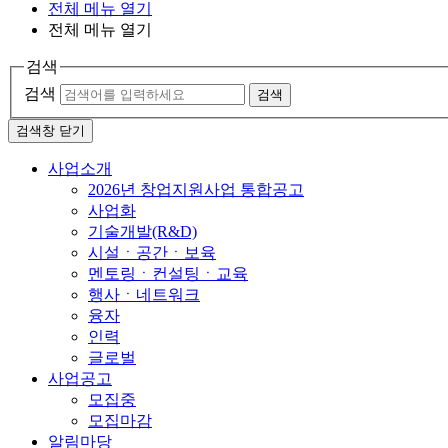
전체 메뉴 열기
전체 메뉴 열기
검색
검색
검색
검색창 닫기
사업소개
2026년 창업지원사업 통합공고
사업화
기술개발(R&D)
시설ㆍ공간ㆍ보육
멘토링ㆍ컨설팅ㆍ교육
행사ㆍ네트워크
융자
인력
글로벌
사업공고
모집중
모집마감
알림마당