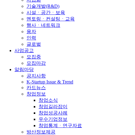
기술개발(R&D)
시설ㆍ공간ㆍ보육
멘토링ㆍ컨설팅ㆍ교육
행사ㆍ네트워크
융자
인력
글로벌
사업공고
모집중
모집마감
알림마당
공지사항
K-Startup Issue & Trend
카드뉴스
창업정보
창업소식
창업길라잡이
창업성공사례
우수기업정보
창업통계ㆍ연구자료
방산정보제공