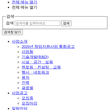
전체 메뉴 열기
전체 메뉴 열기
검색
검색
검색
검색창 닫기
사업소개
2026년 창업지원사업 통합공고
사업화
기술개발(R&D)
시설ㆍ공간ㆍ보육
멘토링ㆍ컨설팅ㆍ교육
행사ㆍ네트워크
융자
인력
글로벌
사업공고
모집중
모집마감
알림마당