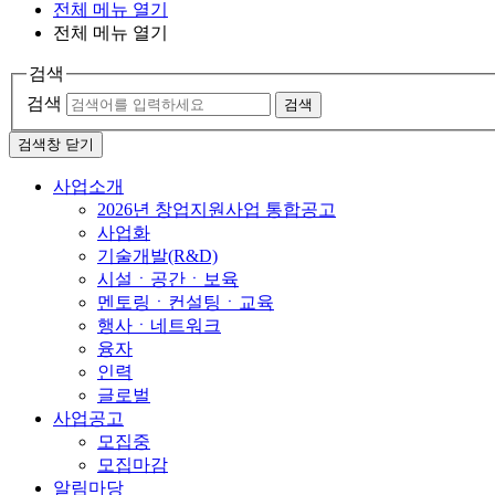
전체 메뉴 열기
전체 메뉴 열기
검색
검색
검색
검색창 닫기
사업소개
2026년 창업지원사업 통합공고
사업화
기술개발(R&D)
시설ㆍ공간ㆍ보육
멘토링ㆍ컨설팅ㆍ교육
행사ㆍ네트워크
융자
인력
글로벌
사업공고
모집중
모집마감
알림마당