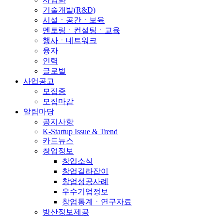
기술개발(R&D)
시설ㆍ공간ㆍ보육
멘토링ㆍ컨설팅ㆍ교육
행사ㆍ네트워크
융자
인력
글로벌
사업공고
모집중
모집마감
알림마당
공지사항
K-Startup Issue & Trend
카드뉴스
창업정보
창업소식
창업길라잡이
창업성공사례
우수기업정보
창업통계ㆍ연구자료
방산정보제공