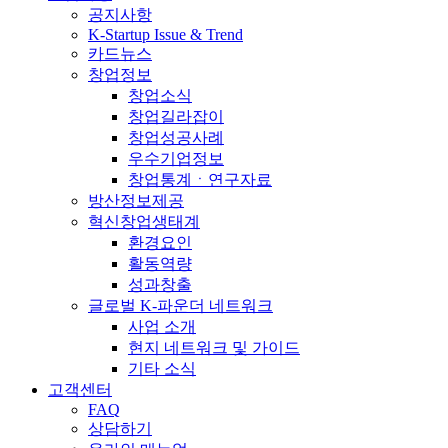
공지사항
K-Startup Issue & Trend
카드뉴스
창업정보
창업소식
창업길라잡이
창업성공사례
우수기업정보
창업통계ㆍ연구자료
방산정보제공
혁신창업생태계
환경요인
활동역량
성과창출
글로벌 K-파운더 네트워크
사업 소개
현지 네트워크 및 가이드
기타 소식
고객센터
FAQ
상담하기