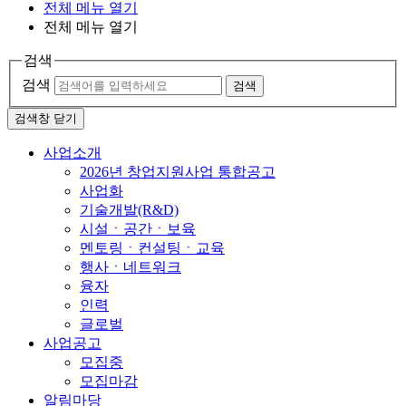
전체 메뉴 열기
전체 메뉴 열기
검색
검색
검색
검색창 닫기
사업소개
2026년 창업지원사업 통합공고
사업화
기술개발(R&D)
시설ㆍ공간ㆍ보육
멘토링ㆍ컨설팅ㆍ교육
행사ㆍ네트워크
융자
인력
글로벌
사업공고
모집중
모집마감
알림마당