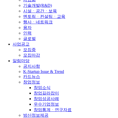
기술개발(R&D)
시설ㆍ공간ㆍ보육
멘토링ㆍ컨설팅ㆍ교육
행사ㆍ네트워크
융자
인력
글로벌
사업공고
모집중
모집마감
알림마당
공지사항
K-Startup Issue & Trend
카드뉴스
창업정보
창업소식
창업길라잡이
창업성공사례
우수기업정보
창업통계ㆍ연구자료
방산정보제공