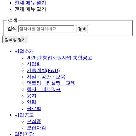
전체 메뉴 열기
전체 메뉴 열기
검색
검색
검색
검색창 닫기
사업소개
2026년 창업지원사업 통합공고
사업화
기술개발(R&D)
시설ㆍ공간ㆍ보육
멘토링ㆍ컨설팅ㆍ교육
행사ㆍ네트워크
융자
인력
글로벌
사업공고
모집중
모집마감
알림마당