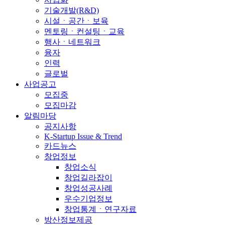
기술개발(R&D)
시설ㆍ공간ㆍ보육
멘토링ㆍ컨설팅ㆍ교육
행사ㆍ네트워크
융자
인력
글로벌
사업공고
모집중
모집마감
알림마당
공지사항
K-Startup Issue & Trend
카드뉴스
창업정보
창업소식
창업길라잡이
창업성공사례
우수기업정보
창업통계ㆍ연구자료
방산정보제공