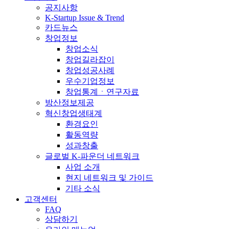
공지사항
K-Startup Issue & Trend
카드뉴스
창업정보
창업소식
창업길라잡이
창업성공사례
우수기업정보
창업통계ㆍ연구자료
방산정보제공
혁신창업생태계
환경요인
활동역량
성과창출
글로벌 K-파운더 네트워크
사업 소개
현지 네트워크 및 가이드
기타 소식
고객센터
FAQ
상담하기