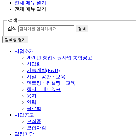
전체 메뉴 열기
전체 메뉴 열기
검색
검색
검색
검색창 닫기
사업소개
2026년 창업지원사업 통합공고
사업화
기술개발(R&D)
시설ㆍ공간ㆍ보육
멘토링ㆍ컨설팅ㆍ교육
행사ㆍ네트워크
융자
인력
글로벌
사업공고
모집중
모집마감
알림마당