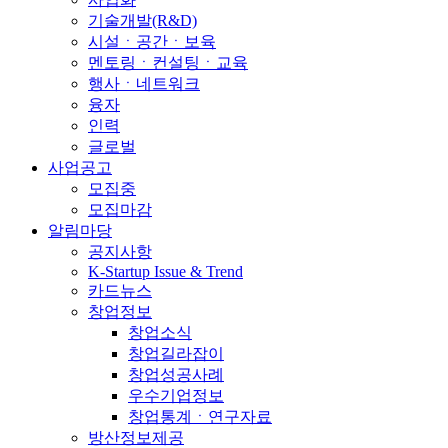
기술개발(R&D)
시설ㆍ공간ㆍ보육
멘토링ㆍ컨설팅ㆍ교육
행사ㆍ네트워크
융자
인력
글로벌
사업공고
모집중
모집마감
알림마당
공지사항
K-Startup Issue & Trend
카드뉴스
창업정보
창업소식
창업길라잡이
창업성공사례
우수기업정보
창업통계ㆍ연구자료
방산정보제공