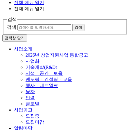
전체 메뉴 열기
전체 메뉴 열기
검색
검색
검색
검색창 닫기
사업소개
2026년 창업지원사업 통합공고
사업화
기술개발(R&D)
시설ㆍ공간ㆍ보육
멘토링ㆍ컨설팅ㆍ교육
행사ㆍ네트워크
융자
인력
글로벌
사업공고
모집중
모집마감
알림마당