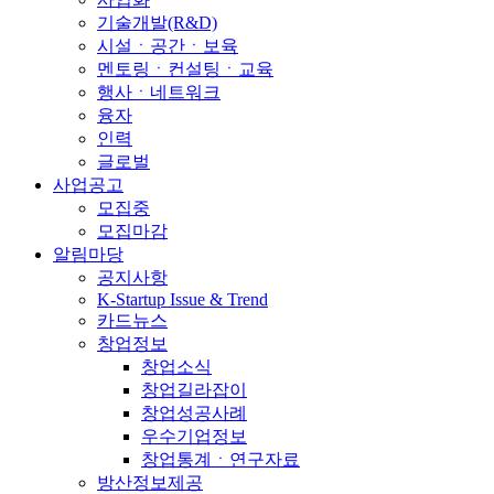
기술개발(R&D)
시설ㆍ공간ㆍ보육
멘토링ㆍ컨설팅ㆍ교육
행사ㆍ네트워크
융자
인력
글로벌
사업공고
모집중
모집마감
알림마당
공지사항
K-Startup Issue & Trend
카드뉴스
창업정보
창업소식
창업길라잡이
창업성공사례
우수기업정보
창업통계ㆍ연구자료
방산정보제공