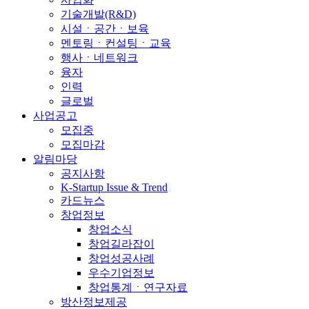
기술개발(R&D)
시설ㆍ공간ㆍ보육
멘토링ㆍ컨설팅ㆍ교육
행사ㆍ네트워크
융자
인력
글로벌
사업공고
모집중
모집마감
알림마당
공지사항
K-Startup Issue & Trend
카드뉴스
창업정보
창업소식
창업길라잡이
창업성공사례
우수기업정보
창업통계ㆍ연구자료
방산정보제공