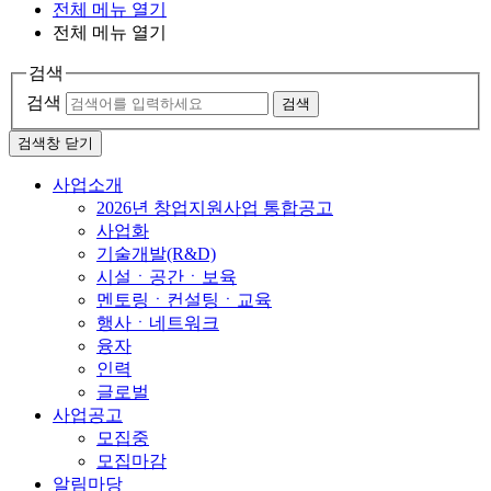
전체 메뉴 열기
전체 메뉴 열기
검색
검색
검색
검색창 닫기
사업소개
2026년 창업지원사업 통합공고
사업화
기술개발(R&D)
시설ㆍ공간ㆍ보육
멘토링ㆍ컨설팅ㆍ교육
행사ㆍ네트워크
융자
인력
글로벌
사업공고
모집중
모집마감
알림마당