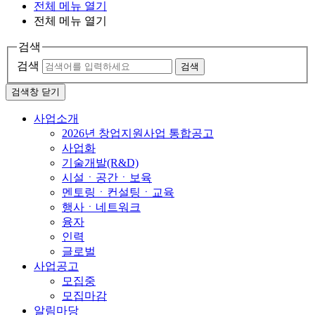
전체 메뉴 열기
전체 메뉴 열기
검색
검색
검색
검색창 닫기
사업소개
2026년 창업지원사업 통합공고
사업화
기술개발(R&D)
시설ㆍ공간ㆍ보육
멘토링ㆍ컨설팅ㆍ교육
행사ㆍ네트워크
융자
인력
글로벌
사업공고
모집중
모집마감
알림마당