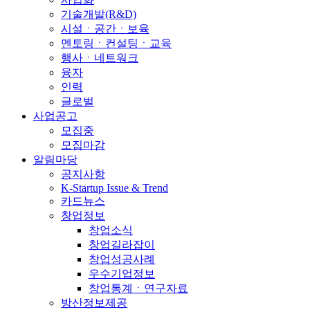
기술개발(R&D)
시설ㆍ공간ㆍ보육
멘토링ㆍ컨설팅ㆍ교육
행사ㆍ네트워크
융자
인력
글로벌
사업공고
모집중
모집마감
알림마당
공지사항
K-Startup Issue & Trend
카드뉴스
창업정보
창업소식
창업길라잡이
창업성공사례
우수기업정보
창업통계ㆍ연구자료
방산정보제공